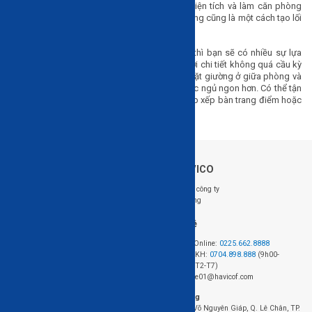
sáng như trắng, xanh sẽ góp phần ăn gian diện tích và làm căn phòng
thêm thoáng đãng, dễ chịu. Kê giường sát tường cũng là một cách tạo lối
đi và có thêm khoảng trống
Diện tích phòng 15m2: Với căn phòng 15m2 thì bạn sẽ có nhiều sự lựa
chọn hơn. Kích thước giường vừa phải cùng với chi tiết không quá cầu kỳ
để tạo sự thoáng đãng cho người sử dụng. Đặt giường ở giữa phòng và
phần đầu sát tường sẽ mang đến cho bạn giấc ngủ ngon hơn. Có thể tận
dụng hai bên giường để tạo thành lối đi và sắp xếp bàn trang điểm hoặc
chậu cây tùy ý.
Về HAVICO
Follow us: @HAVICO
Giới thiệu công ty
Tuyển dụng
Hỗ trợ khách hàng
Liên hệ
Hệ thống cửa hàng
Đặt hàng Online:
0225.662.8888
Chính sách mua hàng
Hotline CSKH:
0704.898.888
(9h00-
Chính sách giao hàng và lắp đặt
18h00, từ T2-T7)
Chính sách bảo hành
Email: sale01@havicof.com
HAVICO Friends
Văn phòng
Theo dõi đơn hàng
423+424 Võ Nguyên Giáp, Q. Lê Chân, TP.
FAQ - Câu hỏi thường gặp