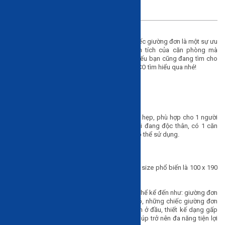
Đối với phòng ngủ có diện tích nhỏ thì một chiếc giường đơn là một sự ưu
tiên lựa chọn hoàn hảo. Tùy thuộc vào diện tích của căn phòng mà
giường đơn có nhiều kích thước khác nhau. Nếu bạn cũng đang tìm cho
mình một chiếc giường đơn thì hãy cùng HAVICO tìm hiểu qua nhé!
Giường đơn là gì?
Giường đơn là kiểu giường có kích thước nhỏ, hẹp, phù hợp cho 1 người
ngủ. Một mẫu giường thích hợp cho những ai đang độc thân, có 1 căn
phòng ngủ nhỏ hoặc gia đình con nhỏ cũng có thể sử dụng.
Kích thước tiêu chuẩn cả giường đơn
Đa phần những chiếc giường đơn hiện nay có size phổ biến là 100 x 190
cm hoặc loại 120 x 190 cm.
Một số mẫu giường đơn phổ biến hiện nay có thể kể đến như: giường đơn
80cm, giường đơn 1m2 hoặc 1m4,… Trong đó, những chiếc giường đơn
sẽ đi kèm với các thiết kế như: có thanh chắn ở đầu, thiết kế dạng gấp
gọn, thiết kế dạng có ngăn kéo bên dưới,… Giúp trở nên đa năng tiện lợi