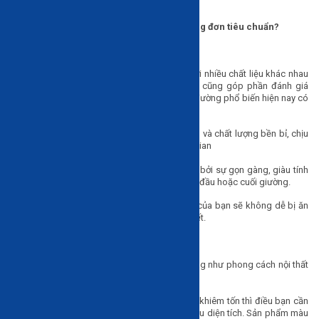
hơn.
Làm thế nào để chọn được một chiếc giường đơn tiêu chuẩn?
Về chất liệu:
Một chiếc giường đơn có thể được thiết kế bởi nhiều chất liệu khác nhau
nên việc chọn loại chất liệu nào cho giường cũng góp phần đánh giá
được tính cách của người sử dụng. Chất liệu giường phổ biến hiện nay có
thể kể đến như:
Giường đơn bằng gỗ: Với các thiết kế đa dạng và chất lượng bền bỉ, chịu
lực tốt và ít bị cong vênh hay nứt nẻ theo thời gian
Giường đơn bằng sắt: Loại này được biết đơn bởi sự gọn gàng, giàu tính
nghệ thuật với các đường nét hoa văn tinh tế ở đầu hoặc cuối giường.
Giường đơn inox: Với chất liệu này thì giường của bạn sẽ không dễ bị ăn
mòn hoặc biến dạng dưới tác động của thời tiết.
Về kích thước không gian phòng:
Tùy thuộc vào diện tích phòng nhỏ hay lớn cũng như phong cách nội thất
để bạn có quyết định phù hợp:
Diện tích phòng 9m2: Với khoảng không gian khiêm tốn thì điều bạn cần
là một thiết kế nhỏ gọn, không chiếm quá nhiều diện tích. Sản phẩm màu