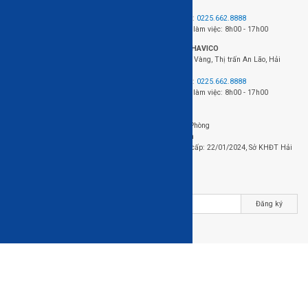
Hải Phòng
Điện thoại:
0225.662.8888
Thời gian làm việc: 8h00 - 17h00
Nhà máy HAVICO
Chân Cầu Vàng, Thị trấn An Lão, Hải
Phòng.
Điện thoại:
0225.662.8888
Thời gian làm việc: 8h00 - 17h00
Đơn vị chủ quản: Công ty cổ phần gỗ HAVICO
Địa chỉ: 423+424 Võ Nguyên Giáp, Q. Lê Chân, TP. Hải Phòng
Điện thoại: 0225.662.8888 - Email: sale01@havicof.com
Mã số thuế / Mã số doanh nghiệp: 0202229723, Ngày cấp: 22/01/2024, Sở KHĐT Hải
Phòng
Nhận bản tin của HAVICO
Đăng ký