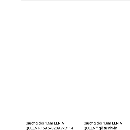
Giường đôi 1.6m LENIA
Giường đôi 1.8m LENIA
QUEEN R169.5xS209.7xC114
QUEEN™ gỗ tự nhiên