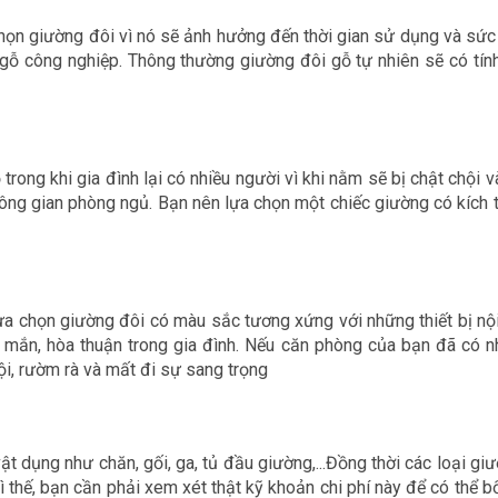
 chọn giường đôi vì nó sẽ ảnh hưởng đến thời gian sử dụng và sức
i gỗ công nghiệp. Thông thường giường đôi gỗ tự nhiên sẽ có t
rong khi gia đình lại có nhiều người vì khi nằm sẽ bị chật chội
không gian phòng ngủ. Bạn nên lựa chọn một chiếc giường có kíc
ựa chọn giường đôi có màu sắc tương xứng với những thiết bị nộ
mắn, hòa thuận trong gia đình. Nếu căn phòng của bạn đã có nh
ội, rườm rà và mất đi sự sang trọng
 dụng như chăn, gối, ga, tủ đầu giường,...Đồng thời các loại giư
ì thế, bạn cần phải xem xét thật kỹ khoản chi phí này để có thể 