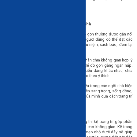
mẫu kệ trang trí hot nhất hiện nay.
Kệ trang trí đẹp - Tạo điểm nhấn cho ngôi nhà
Kệ trang trí là món đồ nội thất có thiết kế nhỏ gọn thường được gắn nổi
trên tường hoặc âm tường. Trên kệ trang trí người dùng có thể đặt các
món đồ nhỏ xinh như lọ hoa, khung ảnh, đồ lưu niệm, sách báo,..đem lại
hiệu ứng thẩm mỹ rất cao.
Kệ trang trí được thiết kế có bản ngang hẹp, phân chia không gian hợp lý
vừa có tính trang trí lại đảm bảo công năng để đồ gọn gàng ngăn nắp.
Dựa vào nhu cầu người sử dụng kệ có các kiểu dáng khác nhau, chia
thành nhiều ô để đặt bất kỳ món đồ trang trí nào theo ý thích.
Hiện nay, kệ trang trí là món đồ không thể thiếu trong các ngôi nhà hiện
đại. Sản phẩm này giúp không gian sống trở lên sang trọng, sống động,
người dùng có thể thoải mái thể hiện cá tính của mình qua cách trang trí
và trưng bày đồ vật trên kệ.
Cách chọn kệ trang trí
Bên cạnh các đồ nội thất cơ bản trong phòng thì kệ trang trí góp phần
không nhỏ mang đến sự tiện nghi và thẩm mỹ cho không gian. Kệ trang
trí đa năng, kiểu dáng phong phú vì thế các mẹo nhỏ dưới đây sẽ giúp