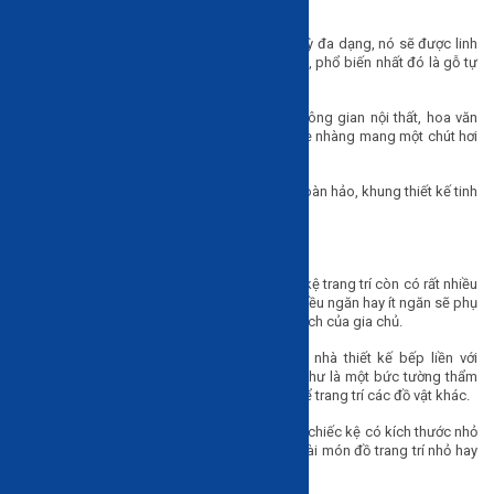
Kệ trang trí theo chất liệu
Chất liệu được lựa chọn làm kệ trang trí cực kỳ đa dạng, nó sẽ được linh
hoạt theo ý muốn, và sở thích của người dùng, phổ biến nhất đó là gỗ tự
nhiên, gỗ công nghiệp kết hợp với kim loại.
Kệ trang trí gỗ tự nhiên phù hợp với nhiều không gian nội thất, hoa văn
đẹp hợp với những ai yêu thích sự tối giản, nhẹ nhàng mang một chút hơi
hướng cổ điển.
Kệ gỗ công nghiệp và kim loại là sự kết hợp hoàn hảo, khung thiết kế tinh
tế, đa dạng rất hiện đại lại có độ bền cao.
Kệ trang trí theo kích thước
Không chỉ đa dạng về mẫu mã và chủng loại, kệ trang trí còn có rất nhiều
kích thước khác nhau: to rộng hay nhỏ hẹp, nhiều ngăn hay ít ngăn sẽ phụ
thuộc vào diện tích căn phòng cũng như sở thích của gia chủ.
Trong không gian căn hộ hoặc những ngôi nhà thiết kế bếp liền với
phòng khách, kệ trang trí lớn có công dụng như là một bức tường thẩm
mỹ vừa có thể để được tivi và rất nhiều ngăn để trang trí các đồ vật khác.
Với không gian hạn chế sẽ phù hợp với những chiếc kệ có kích thước nhỏ
nhắn, chúng thường được đặt ở góc để một vài món đồ trang trí nhỏ hay
sách báo tạo điểm nhấn cho căn phòng.