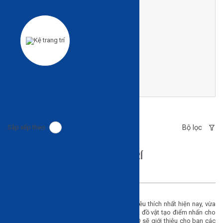
Kệ trang trí
Bộ lọc
Sắp xếp theo
KỆ TRANG TRÍ
Kệ trang trí là đồ nội thất được quan tâm và yêu thích nhất hiện nay, vừa
tiện lợi lại đa dạng mẫu mã. Kệ trang trí còn là đồ vật tạo điểm nhấn cho
không gian khá tốt. Trong bài viết này HAVICO sẽ giới thiệu cho bạn các