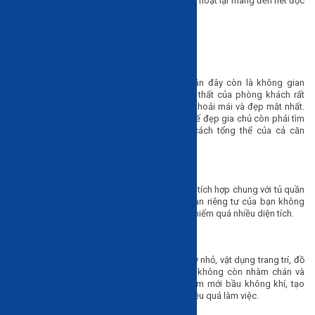
bạn lựa chọn được chiếc kệ vừa ứng dụng linh hoạt lại mang đến nét độc
đáo mới lạ
Kệ trang trí theo không gian
Phòng khách
Không chỉ là nơi đón tiếp bạn bè, người thân đây còn là không gian
chung của các thành viên trong nhà nên nội thất của phòng khách rất
được chú trọng sao cho đem lại không gian thoải mái và đẹp mắt nhất.
Thế nên, khi lựa chọn kệ trang trí ngoài thiết kế đẹp gia chủ còn phải tìm
được chiếc kệ có thể hòa hợp với phong cách tổng thể của cả căn
phòng.
Phòng ngủ
Hiện nay, kệ trang trí phòng ngủ thường được tích hợp chung với tủ quần
áo, bàn làm việc, bàn học,...nhờ đó không gian riêng tư của bạn không
chỉ đẹp mà còn sang trọng, tinh tế lại không chiếm quá nhiều diện tích.
Phòng làm việc
Trên kệ trang trí thường được để các chậu cây nhỏ, vật dụng trang trí, đồ
lưu niệm của công ty vì thế phòng làm việc không còn nhàm chán và
giảm bớt áp lực. Ngoài ra kệ trang trí còn làm mới bầu không khí, tạo
cảm giác thoải mái cho nhân viên nâng cao hiệu quả làm việc.