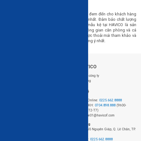
Mua kệ trang trí đẹp, giá cả hợp lý
HAVICO - nhà phân phối đồ nội thất hàng đầu đem đến cho khách hàng
những mẫu kệ với thiết kế đẹp nhất, hiện đại nhất. Đảm bảo chất lượng
cao và có nguồn gốc xuất xứ rõ ràng. Các mẫu kệ tại HAVICO là sản
phẩm trang trí bắt mắt, độc đáo thể hiện không gian căn phòng và cá
tính người sở hữu. Đến với HAVICO bạn sẽ được thoải mái tham khảo và
dễ dàng lựa chọn cho mình chiếc kệ trang trí ưng ý nhất.
Về HAVICO
Follow us: @HAVICO
Giới thiệu công ty
Tuyển dụng
Hỗ trợ khách hàng
Liên hệ
Hệ thống cửa hàng
Đặt hàng Online:
0225.662.8888
Chính sách mua hàng
Hotline CSKH:
0704.898.888
(9h00-
Chính sách giao hàng và lắp đặt
18h00, từ T2-T7)
Chính sách bảo hành
Email: sale01@havicof.com
HAVICO Friends
Văn phòng
Theo dõi đơn hàng
423+424 Võ Nguyên Giáp, Q. Lê Chân, TP.
FAQ - Câu hỏi thường gặp
Hải Phòng
Điện thoại:
0225.662.8888