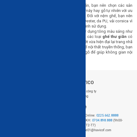
ghế bập bênh…
Chất liệu:
Đối với phần khung ghế thư giãn, bạn nên chọn các sản
phẩm có phần khung làm từ thép hợp kim, mây hay gỗ tự nhiên với ưu
điểm bền đẹp và có khả năng chịu lực tốt. Đối với nệm ghế, bạn nên
chọn nệm ghế làm từ các chất liệu như polyester, da PU, vải corsica vì
độ bền, ít bị nổ da hay phai màu trong quá trình sử dụng.
Màu sắc:
Với những không gian nội thất sử dụng tông màu sáng như
màu trắng hoặc kem, bạn có thể chọn mua các loại
ghế thư giãn
có
tông màu trầm như xanh, xanh xám để tạo nét vừa hiện đại lại trang nhã
cho không gian. Còn với phong cách thiết kế nội thất truyền thống, bạn
có thể chọn một chiếc
ghế thư giãn
bằng gỗ để giúp không gian nội
thất hài hòa hơn.
Về HAVICO
Follow us: @HAVICO
Giới thiệu công ty
Tuyển dụng
Hỗ trợ khách hàng
Liên hệ
Hệ thống cửa hàng
Đặt hàng Online:
0225.662.8888
Chính sách mua hàng
Hotline CSKH:
0704.898.888
(9h00-
Chính sách giao hàng và lắp đặt
18h00, từ T2-T7)
Chính sách bảo hành
Email: sale01@havicof.com
HAVICO Friends