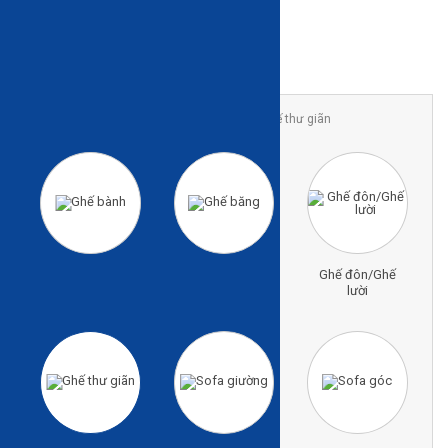
Trang chủ
Sản phẩm
Sofa & ghế
Ghế thư giãn
Ghế bành
Ghế băng
Ghế đôn/Ghế
lười