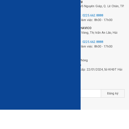
Văn phòng
Theo dõi đơn hàng
423+424 Võ Nguyên Giáp, Q. Lê Chân, TP.
FAQ - Câu hỏi thường gặp
Hải Phòng
Điện thoại:
0225.662.8888
Thời gian làm việc: 8h00 - 17h00
Nhà máy HAVICO
Chân Cầu Vàng, Thị trấn An Lão, Hải
Phòng.
Điện thoại:
0225.662.8888
Thời gian làm việc: 8h00 - 17h00
Đơn vị chủ quản: Công ty cổ phần gỗ HAVICO
Địa chỉ: 423+424 Võ Nguyên Giáp, Q. Lê Chân, TP. Hải Phòng
Điện thoại: 0225.662.8888 - Email: sale01@havicof.com
Mã số thuế / Mã số doanh nghiệp: 0202229723, Ngày cấp: 22/01/2024, Sở KHĐT Hải
Phòng
Nhận bản tin của HAVICO
Đăng ký