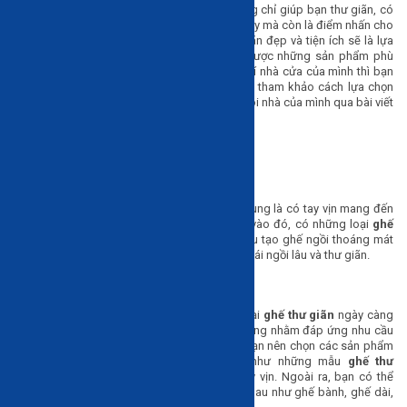
Ghế thư giãn
là một sản phẩm nội thất không chỉ giúp bạn thư giãn, có
công năng phục vụ các hoạt động thường ngày mà còn là điểm nhấn cho
ngôi nhà… Chính vì thế, một chiếc ghế thư giãn đẹp và tiện ích sẽ là lựa
chọn phù hợp cho bạn. Tuy nhiên để chọn được những sản phẩm phù
hợp với mục đích sử dụng và nhu cầu trang trí nhà cửa của mình thì bạn
nên tìm hiểu rõ nhiều yếu tố khác nhau. Cùng tham khảo cách lựa chọn
các loại
ghế thư giãn
đẹp và hiện đại cho ngôi nhà của mình qua bài viết
dưới đây nhé.
Đặc trưng của ghế thư giãn
Các sản phẩm
ghế thư giãn
có đặc điểm chung là có tay vịn mang đến
cảm giác thoải mái, thư giãn khi ngồi. Thêm vào đó, có những loại
ghế
thư giãn
còn có lớp đệm bọc êm ái hoặc cấu tạo ghế ngồi thoáng mát
như đan sợi nhựa để người dùng được thoải mái ngồi lâu và thư giãn.
Các tiêu chí chọn ghế thư giãn chất lượng
Kiểu dáng:
Hiện nay trên thị trường, các loại
ghế thư giãn
ngày càng
đa dạng và được cải tiến với nhiều chức năng nhằm đáp ứng nhu cầu
sử dụng và sở thích của người tiêu dùng. Bạn nên chọn các sản phẩm
mang lại cảm giác thoải mái khi ngồi như những mẫu
ghế thư
giãn
thiết kế lưng cao hay loại ghế có tay vịn. Ngoài ra, bạn có thể
chọn mua nhiều mẫu
ghế thư giãn
khác nhau như ghế bành, ghế dài,