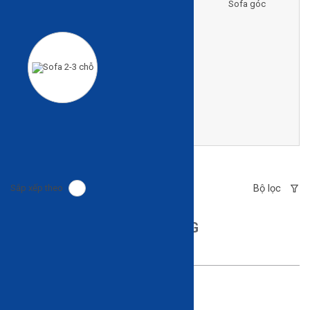
Ghế thư giãn
Sofa giường
Sofa góc
Sofa 2-3 chỗ
Bộ lọc
Sắp xếp theo
SOFA GIƯỜNG
Sofa giường thông minh là gì?