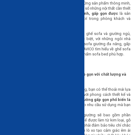
Xu hướng nội thất hiện đại ưu tiên lựa chọn những sản phẩm thông minh,
tiện lợi và chú trọng vào thiết kế tối giản. Trong số những nội thất cần thiết
cho căn nhà thì
ghế sofa giường thông minh, gấp gọn được
là sản
phẩm được nhiều người tìm kiếm để bày trí trong phòng khách và
cả phòng ngủ.
Sofa giường là sự kết hợp thông minh giữa ghế sofa và giường ngủ,
giúp tiết kiệm tối đa diện tích sử dụng. Đặc biệt, với những ngôi nhà
có phòng khách nhỏ hay phòng ngủ nhỏ thì sofa giường đa năng, gấp
gọn chính là lựa chọn hợp lý nhất. Hãy cùng HAVICO tìm hiểu về ghế sofa
giường cũng như cách chọn mua những sản phẩm sofa bed phù hợp.
Các tiêu chí chọn mua ghế sofa giường xếp gọn với chất lượng và
phù hợp
Kiểu dáng:
Với thiết kế và kiểu dáng đa dạng, bạn có thể thoải mái lựa
chọn sofa giường thông minh để phù hợp với phong cách thiết kế và
diện tích căn phòng. Có 2
mẫu ghế sofa giường gấp gọn phổ biến là
loại tựa lưng cao và tựa lưng thấp
. Tùy vào nhu cầu sử dụng mà bạn
có thể lựa chọn kiểu dáng sofa ưng ý nhất.
Chất liệu:
Thông thường, một ghế sofa giường sẽ bao gồm phần
khung, nệm và lớp bọc. Khung giường có thể được làm từ kim loại, gỗ
tự nhiên, gỗ ép công nghiệp,… nhưng luôn phải đảm bảo tiêu chí chắc
chắn. Nệm giường là nệm cao su hoặc nệm lò xo tạo cảm giác êm ái