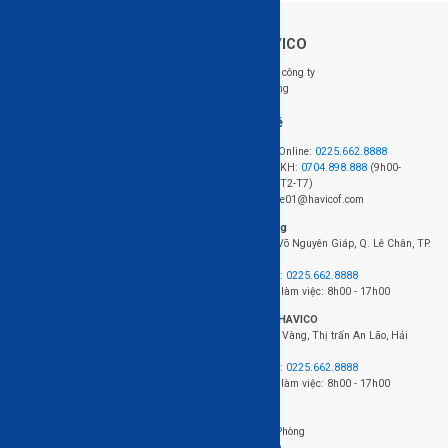
Về HAVICO
Follow us: @HAVICO
Giới thiệu công ty
Tuyển dụng
Hỗ trợ khách hàng
Liên hệ
Hệ thống cửa hàng
Đặt hàng Online:
0225.662.8888
Chính sách mua hàng
Hotline CSKH:
0704.898.888
(9h00-
Chính sách giao hàng và lắp đặt
18h00, từ T2-T7)
Chính sách bảo hành
Email: sale01@havicof.com
HAVICO Friends
Văn phòng
Theo dõi đơn hàng
423+424 Võ Nguyên Giáp, Q. Lê Chân, TP.
FAQ - Câu hỏi thường gặp
Hải Phòng
Điện thoại:
0225.662.8888
Thời gian làm việc: 8h00 - 17h00
Nhà máy HAVICO
Chân Cầu Vàng, Thị trấn An Lão, Hải
Phòng.
Điện thoại:
0225.662.8888
Thời gian làm việc: 8h00 - 17h00
Đơn vị chủ quản: Công ty cổ phần gỗ HAVICO
Địa chỉ: 423+424 Võ Nguyên Giáp, Q. Lê Chân, TP. Hải Phòng
Điện thoại: 0225.662.8888 - Email: sale01@havicof.com