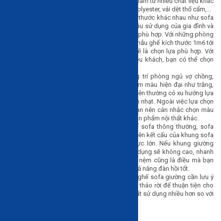
khi sử dụng. Lớp bọc sản phẩm cũng được làm từ nhiều chất liệu khác
nhau như nỉ, giả da, da thật, vải cotton, vải polyester, vải dệt thổ cẩm,…
Kích thước:
Sofa giường có rất nhiều kích thước khác nhau như sofa
giường 1m6, 1m8, 1m9, 2m... Tùy vào nhu cầu sử dụng của gia đình và
diện tích phòng mà bạn lựa chọn sản phẩm phù hợp. Với những phòng
khách, phòng ngủ diện tích khiêm tốn, các mẫu ghế kích thước 1m6 tới
1m9 hoặc sofa giường đơn 1m đến 1m2 sẽ là chọn lựa phù hợp. Với
những phòng khách rộng rãi, tiếp đón nhiều khách, bạn có thể chọn
ghế sofa giường 2m.
Màu sắc:
Nếu chọn sofa giường để trang trí phòng ngủ vợ chồng,
người trẻ tuổi thì có thể lựa chọn những gam màu hiện đại như trắng,
nâu, be. Ngược lại, những người tuổi trung niên thường có xu hướng lựa
chọn màu sắc trung tính như xanh xám, xám nhạt. Ngoài việc lựa chọn
màu sắc ghế sofa giường theo sở thích, bạn nên cân nhắc chọn màu
ghế phù hợp với màu sơn tường và những sản phẩm nội thất khác.
Kết cấu thông minh:
Khác với những ghế sofa thông thường, sofa
giường vừa là ghế ngồi, vừa là giường ngủ nên kết cấu của khung sofa
cần phải cứng cáp và có khả năng chịu lực lớn. Nếu khung giường
sofa bed không chắc chắn thì hiệu quả sử dụng sẽ không cao, nhanh
hư hỏng, xuống cấp. Bên cạnh đó, kết cấu nệm cũng là điều mà bạn
cần quan tâm vì mút nệm phải tốt, cần có khả năng đàn hồi tốt.
Khả năng tháo rời vỏ đệm:
Khi chọn mua ghế sofa giường cần lưu ý
lựa chọn sản phẩm với phần vỏ nệm có thể tháo rời để thuận tiện cho
việc sinh làm sạch vì sofa giường có tần suất sử dụng nhiều hơn so với
các loại sofa khác.