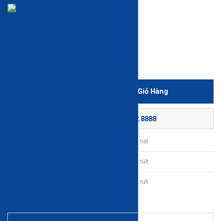
Còn hàng để mua trực tuyến
Xem tình trạng còn hàng trong cửa hàng
3,155,000 đ
-20%
2,500,000 đ
Thêm Vào Giỏ Hàng
-
+
Gọi đặt mua:
0225.662.8888
Bảo hành sản phẩm chu đáo
Chi tiết
Giao lắp tận nơi
Chi tiết
Thanh toán trả góp linh hoạt
Chi tiết
Mô tả sản phẩm