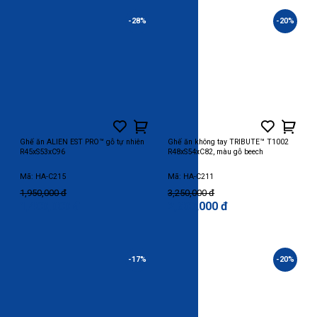
-28%
-20%
Ghế ăn ALIEN EST PRO™ gỗ tự nhiên
Ghế ăn không tay TRIBUTE™ T1002
R45xS53xC96
R48xS54xC82, màu gỗ beech
Mã: HA-C215
Mã: HA-C211
1,950,000 đ
3,250,000 đ
1,400,000 đ
2,600,000 đ
-17%
-20%