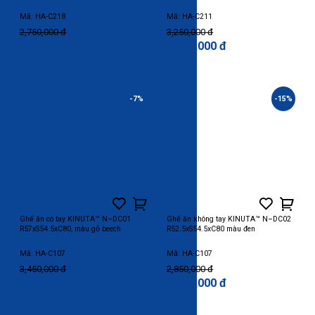
Mã: HA-C218
Mã: HA-C211
2,750,000 đ
3,250,000 đ
2,200,000 đ
2,600,000 đ
-7%
-15%
Ghế ăn có tay KINUTA™ N–DC01
Ghế ăn không tay KINUTA™ N–DC02
R57xS54.5xC80, màu gỗ beech
R52.5xS54.5xC80 màu đen
Mã: HA-C107
Mã: HA-C107
3,450,000 đ
2,850,000 đ
3,200,000 đ
2,400,000 đ