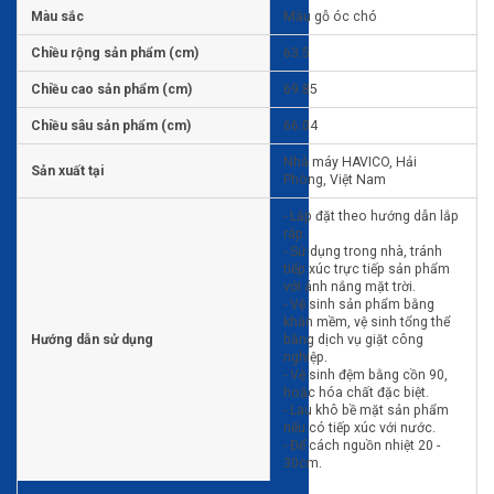
Màu sắc
Màu gỗ óc chó
Chiều rộng sản phẩm (cm)
63.5
Chiều cao sản phẩm (cm)
69.85
Chiều sâu sản phẩm (cm)
66.04
Nhà máy HAVICO, Hải
Sản xuất tại
Phòng, Việt Nam
- Lắp đặt theo hướng dẫn lắp
ráp.
- Sử dụng trong nhà, tránh
tiếp xúc trực tiếp sản phẩm
với ánh nắng mặt trời.
- Vệ sinh sản phẩm bằng
khăn mềm, vệ sinh tổng thể
Hướng dẫn sử dụng
bằng dịch vụ giặt công
nghiệp.
- Vệ sinh đệm bằng cồn 90,
hoặc hóa chất đặc biệt.
- Lau khô bề mặt sản phẩm
nếu có tiếp xúc với nước.
- Để cách nguồn nhiệt 20 -
30cm.