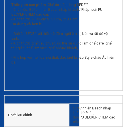
Thông tin sản phẩm
: Ghế ăn kiểu dáng SEDE™
- Chất liệu: Gỗ tự nhiên Beech nhập khẩu từ Pháp, sơn PU
BECKER CHEM cao cấp.
- Kích thước: R: 43 cm S: 51 cm, C: 80 cm.
Đa dụng và bền bỉ
- Ghế ăn SEDE™ với thiết kế đệm ngồi êm ái, bền và rất dễ vệ
sinh.
- Kích thước ghế tiêu chuẩn, có thể sử dụng làm ghế cafe, ghế
thư giãn, ghế làm việc, ghế phòng khách, ...
- Phù hợp với mọi loại nội thất, đặc biệt là các Style châu Âu hiện
đại.
Gỗ tự nhiên Beech nhập
khẩu từ Pháp,
Chất liệu chính
Sơn PU BECKER CHEM cao
cấp.