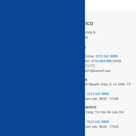
Về HAVICO
Follow us: @HAVICO
Giới thiệu công ty
Tuyển dụng
Hỗ trợ khách hàng
Liên hệ
Hệ thống cửa hàng
Đặt hàng Online:
0225.662.8888
Chính sách mua hàng
Hotline CSKH:
0704.898.888
(9h00-
Chính sách giao hàng và lắp đặt
18h00, từ T2-T7)
Chính sách bảo hành
Email: sale01@havicof.com
HAVICO Friends
Văn phòng
Theo dõi đơn hàng
423+424 Võ Nguyên Giáp, Q. Lê Chân, TP.
FAQ - Câu hỏi thường gặp
Hải Phòng
Điện thoại:
0225.662.8888
Thời gian làm việc: 8h00 - 17h00
Nhà máy HAVICO
Chân Cầu Vàng, Thị trấn An Lão, Hải
Phòng.
Điện thoại:
0225.662.8888
Thời gian làm việc: 8h00 - 17h00