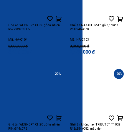
Ghế ăn WEGNER™ CH36 gỗ tự nhiên
Ghế ăn NAKASHIMA™ gỗ tự nhiên
R52xS49xC81.5
R61xS46xC70
Mã: HA-C104
Mã: HA-C103
3,800,000 đ
3,050,000 đ
3,400,000 đ
2,440,000 đ
-20%
-20%
Ghế ăn WEGNER™ CH20 gỗ tự nhiên
Ghế ăn không tay TRIBUTE™ T1002
R54xS44xC75
R48xS54xC82, màu đen