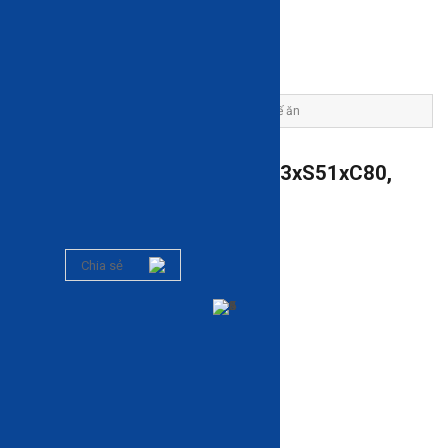
Trang chủ
Sản phẩm
Bàn ghế ăn
Ghế ăn
Ghế ăn SEDE™ gỗ tự nhiên R43xS51xC80,
màu gỗ óc chó
Mã: HA-C219
0 đánh giá
Chia sẻ
-20%