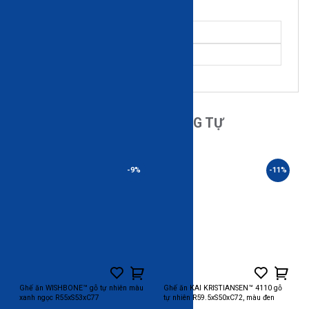
Đánh giá
Gửi
SẢN PHẨM TƯƠNG TỰ
-9%
-11%
Ghế ăn WISHBONE™ gỗ tự nhiên màu
Ghế ăn KAI KRISTIANSEN™ 4110 gỗ
xanh ngọc R55xS53xC77
tự nhiên R59.5xS50xC72, màu đen