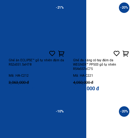
-21%
-20%
Ghế ăn ECLIPSE™ gỗ tự nhiên đệm da
Ghế đa năng có tay đệm da
R52xS51.5xH78
WEGNER™ PP503 gỗ tự nhiên
R54xS57xC75
Mã: HA-C212
Mã: HA-C221
3,063,000 đ
4,050,000 đ
2,400,000 đ
3,240,000 đ
-10%
-20%