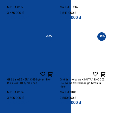
Mã: HA-C107
Mã: HA - C216
3,450,000 đ
3,843,000 đ
3,200,000 đ
3,400,000 đ
-10%
-15%
Ghế ăn WEGNER™ CH36 gỗ tự nhiên
Ghế ăn không tay KINUTA™ N–DC02
R52xS49xC81.5, màu đen
R52.5xS54.5xC80 màu gỗ beech tự
nhiên
Mã: HA-C104
Mã: HA-C107
3,800,000 đ
2,850,000 đ
3,400,000 đ
2,400,000 đ