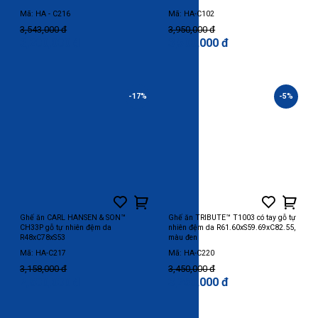
Mã: HA - C216
Mã: HA-C102
3,543,000 đ
3,950,000 đ
3,200,000 đ
3,500,000 đ
-17%
-5%
Ghế ăn CARL HANSEN & SON™
Ghế ăn TRIBUTE™ T1003 có tay gỗ tự
CH33P gỗ tự nhiên đệm da
nhiên đệm da R61.60xS59.69xC82.55,
R48xC78xS53
màu đen
Mã: HA-C217
Mã: HA-C220
3,158,000 đ
3,450,000 đ
2,600,000 đ
3,250,000 đ