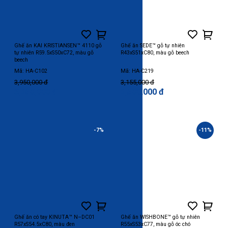
Ghế ăn KAI KRISTIANSEN™ 4110 gỗ
Ghế ăn SEDE™ gỗ tự nhiên
tự nhiên R59.5xS50xC72, màu gỗ
R43xS51xC80, màu gỗ beech
beech
Mã: HA-C102
Mã: HA-C219
3,950,000 đ
3,155,000 đ
3,250,000 đ
2,500,000 đ
-7%
-11%
Ghế ăn có tay KINUTA™ N–DC01
Ghế ăn WISHBONE™ gỗ tự nhiên
R57xS54.5xC80, màu đen
R55xS53xC77, màu gỗ óc chó