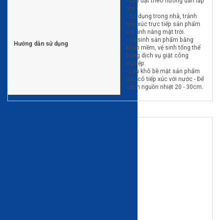
- Lắp đặt theo hướng dẫn lắp
ráp.
- Sử dụng trong nhà, tránh
tiếp xúc trực tiếp sản phẩm
với ánh nắng mặt trời.
- Vệ sinh sản phẩm bằng
Hướng dẫn sử dụng
khăn mềm, vệ sinh tổng thể
bằng dịch vụ giặt công
nghiệp.
- Lau khô bề mặt sản phẩm
nếu có tiếp xúc với nước - Để
cách nguồn nhiệt 20 - 30cm.
Đánh giá
0/5
(0 nhận xét)
5
0% | 0 đánh giá
4
0% | 0 đánh giá
3
0% | 0 đánh giá
2
0% | 0 đánh giá