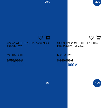
-20%
-20%
Ghế ăn WEGNER™ CH20 gỗ tự nhiên
Ghế ăn không tay TRIBUTE™ T1002
R54xS44xC75
R48xS54xC82, màu đen
Mã: HA-C218
Mã: HA-C211
2,750,000 đ
3,250,000 đ
2,200,000 đ
2,600,000 đ
-7%
-15%