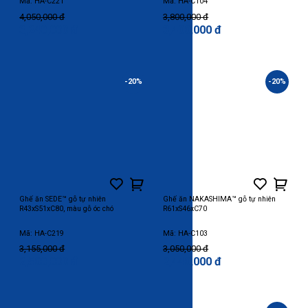
Mã: HA-C221
Mã: HA-C104
4,050,000 đ
3,800,000 đ
3,240,000 đ
3,400,000 đ
-20%
-20%
Ghế ăn SEDE™ gỗ tự nhiên
Ghế ăn NAKASHIMA™ gỗ tự nhiên
R43xS51xC80, màu gỗ óc chó
R61xS46xC70
Mã: HA-C219
Mã: HA-C103
3,155,000 đ
3,050,000 đ
2,500,000 đ
2,440,000 đ