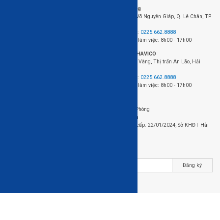
HAVICO Friends
Văn phòng
Theo dõi đơn hàng
423+424 Võ Nguyên Giáp, Q. Lê Chân, TP.
FAQ - Câu hỏi thường gặp
Hải Phòng
Điện thoại:
0225.662.8888
Thời gian làm việc: 8h00 - 17h00
Nhà máy HAVICO
Chân Cầu Vàng, Thị trấn An Lão, Hải
Phòng.
Điện thoại:
0225.662.8888
Thời gian làm việc: 8h00 - 17h00
Đơn vị chủ quản: Công ty cổ phần gỗ HAVICO
Địa chỉ: 423+424 Võ Nguyên Giáp, Q. Lê Chân, TP. Hải Phòng
Điện thoại: 0225.662.8888 - Email: sale01@havicof.com
Mã số thuế / Mã số doanh nghiệp: 0202229723, Ngày cấp: 22/01/2024, Sở KHĐT Hải
Phòng
Nhận bản tin của HAVICO
Đăng ký