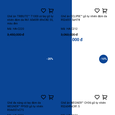
Ghế ăn TRIBUTE™ T1003 có tay gỗ tự
Ghế ăn ECLIPSE™ gỗ tự nhiên đệm da
nhiên đệm da R61.60xS59.69xC82.55,
R52xS51.5xH78
màu đen
Mã: HA-C220
Mã: HA-C212
3,450,000 đ
3,063,000 đ
3,250,000 đ
2,400,000 đ
-20%
-10%
Ghế đa năng có tay đệm da
Ghế ăn WEGNER™ CH36 gỗ tự nhiên
WEGNER™ PP503 gỗ tự nhiên
R52xS49xC81.5
R54xS57xC75