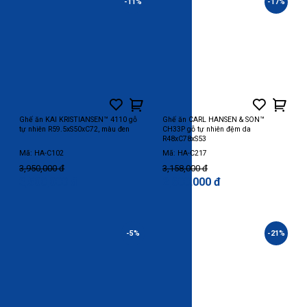
-11%
-17%
Ghế ăn KAI KRISTIANSEN™ 4110 gỗ
Ghế ăn CARL HANSEN & SON™
tự nhiên R59.5xS50xC72, màu đen
CH33P gỗ tự nhiên đệm da
R48xC78xS53
Mã: HA-C102
Mã: HA-C217
3,950,000 đ
3,158,000 đ
3,500,000 đ
2,600,000 đ
-5%
-21%