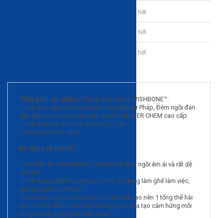
Bảo hành sản phẩm chu đáo
Chi tiết
Giao lắp tận nơi
Chi tiết
Thanh toán trả góp linh hoạt
Chi tiết
Mô tả sản phẩm
Thông tin sản phẩm
: Ghế ăn kiểu dáng WISHBONE™.
- Chất liệu: gỗ tự nhiên Beech nhập khẩu từ Pháp, Đệm ngồi đan
dây giấy se ba màu cao cấp, sơn PU BECKER CHEM cao cấp
- Kích thước: R 55 cm S 53 cm C 77 cm
- Màu sắc: Xanh ngọc
Đa dụng và bền bỉ
- Ghế bàn ăn WISHBONE™ với thiết kế đệm ngồi êm ái và rất dễ
vệ sinh.
- Kích thước ghế tiêu chuẩn, có thể sử dụng làm ghế làm việc,
ghế phụ phòng khách, ...
- Màu xanh ngọc của khung và màu đệm tạo nên 1 tổng thể hài
hòa. Vừa là điểm nhấn cho không gian, vừa tạo cảm hứng mỗi
khi gia đình quây quần bên nhau.