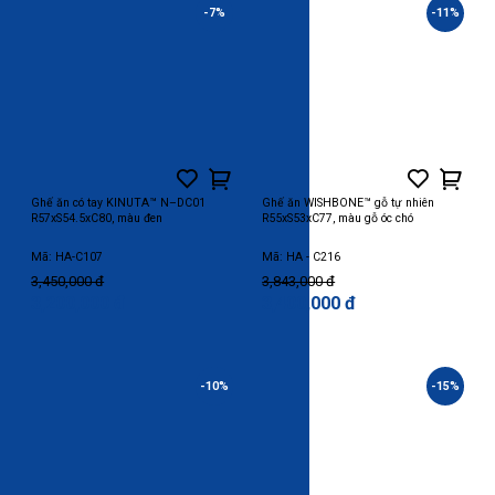
-7%
-11%
Ghế ăn có tay KINUTA™ N–DC01
Ghế ăn WISHBONE™ gỗ tự nhiên
R57xS54.5xC80, màu đen
R55xS53xC77, màu gỗ óc chó
Mã: HA-C107
Mã: HA - C216
3,450,000 đ
3,843,000 đ
3,200,000 đ
3,400,000 đ
-10%
-15%