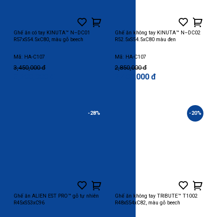
Ghế ăn có tay KINUTA™ N–DC01
Ghế ăn không tay KINUTA™ N–DC02
R57xS54.5xC80, màu gỗ beech
R52.5xS54.5xC80 màu đen
Mã: HA-C107
Mã: HA-C107
3,450,000 đ
2,850,000 đ
3,200,000 đ
2,400,000 đ
-28%
-20%
Ghế ăn ALIEN EST PRO™ gỗ tự nhiên
Ghế ăn không tay TRIBUTE™ T1002
R45xS53xC96
R48xS54xC82, màu gỗ beech