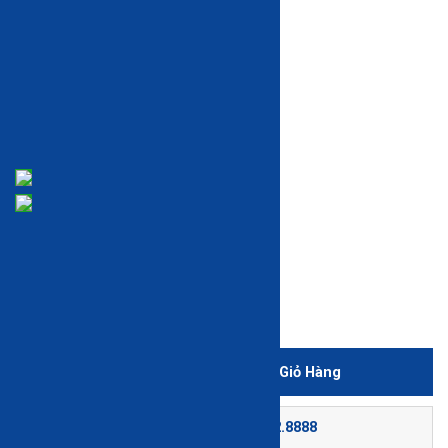
Còn hàng ở 1 cửa hàng
Còn hàng để mua trực tuyến
Xem tình trạng còn hàng trong cửa hàng
3,543,000 đ
-9%
3,200,000 đ
Thêm Vào Giỏ Hàng
-
+
Gọi đặt mua:
0225.662.8888