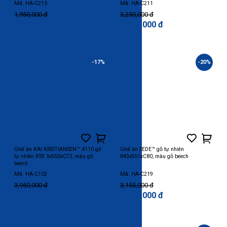
Mã: HA-C215
Mã: HA-C211
1,950,000 đ
3,250,000 đ
1,400,000 đ
2,600,000 đ
-17%
-20%
Ghế ăn KAI KRISTIANSEN™ 4110 gỗ
Ghế ăn SEDE™ gỗ tự nhiên
tự nhiên R59.5xS50xC72, màu gỗ
R43xS51xC80, màu gỗ beech
beech
Mã: HA-C102
Mã: HA-C219
3,950,000 đ
3,155,000 đ
3,250,000 đ
2,500,000 đ