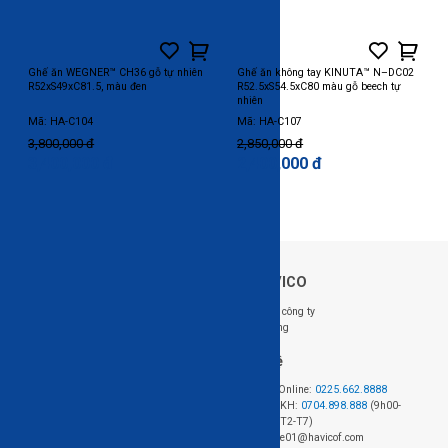
Ghế ăn WEGNER™ CH36 gỗ tự nhiên
Ghế ăn không tay KINUTA™ N–DC02
R52xS49xC81.5, màu đen
R52.5xS54.5xC80 màu gỗ beech tự
nhiên
Mã: HA-C104
Mã: HA-C107
3,800,000 đ
2,850,000 đ
3,400,000 đ
2,400,000 đ
Về HAVICO
Follow us: @HAVICO
Giới thiệu công ty
Tuyển dụng
Hỗ trợ khách hàng
Liên hệ
Hệ thống cửa hàng
Đặt hàng Online:
0225.662.8888
Chính sách mua hàng
Hotline CSKH:
0704.898.888
(9h00-
Chính sách giao hàng và lắp đặt
18h00, từ T2-T7)
Chính sách bảo hành
Email: sale01@havicof.com