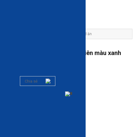
Trang chủ
Sản phẩm
Bàn ghế ăn
Ghế ăn
Ghế ăn WISHBONE™ gỗ tự nhiên màu xanh
ngọc R55xS53xC77
Mã: HA - C216
0 đánh giá
Chia sẻ
-9%