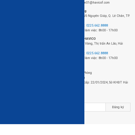
Chính sách bảo hành
Email: sale01@havicof.com
HAVICO Friends
Văn phòng
Theo dõi đơn hàng
423+424 Võ Nguyên Giáp, Q. Lê Chân, TP.
FAQ - Câu hỏi thường gặp
Hải Phòng
Điện thoại:
0225.662.8888
Thời gian làm việc: 8h00 - 17h00
Nhà máy HAVICO
Chân Cầu Vàng, Thị trấn An Lão, Hải
Phòng.
Điện thoại:
0225.662.8888
Thời gian làm việc: 8h00 - 17h00
Đơn vị chủ quản: Công ty cổ phần gỗ HAVICO
Địa chỉ: 423+424 Võ Nguyên Giáp, Q. Lê Chân, TP. Hải Phòng
Điện thoại: 0225.662.8888 - Email: sale01@havicof.com
Mã số thuế / Mã số doanh nghiệp: 0202229723, Ngày cấp: 22/01/2024, Sở KHĐT Hải
Phòng
Nhận bản tin của HAVICO
Đăng ký