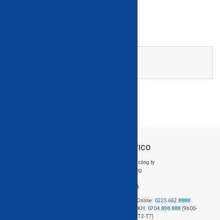
Trang chủ
Blog
BLOG
Về HAVICO
Follow us: @HAVICO
Giới thiệu công ty
Tuyển dụng
Hỗ trợ khách hàng
Liên hệ
Hệ thống cửa hàng
Đặt hàng Online:
0225.662.8888
Chính sách mua hàng
Hotline CSKH:
0704.898.888
(9h00-
Chính sách giao hàng và lắp đặt
18h00, từ T2-T7)