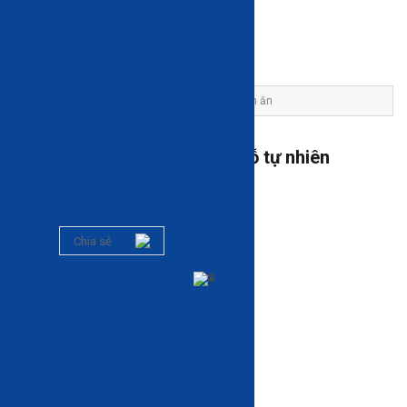
Trang chủ
Sản phẩm
Bàn ghế ăn
Bàn ăn
Bàn ăn tròn kiểu Thụy Điển gỗ tự nhiên
Φ120C75
Mã: HA-D01
0 đánh giá
Chia sẻ
-15%