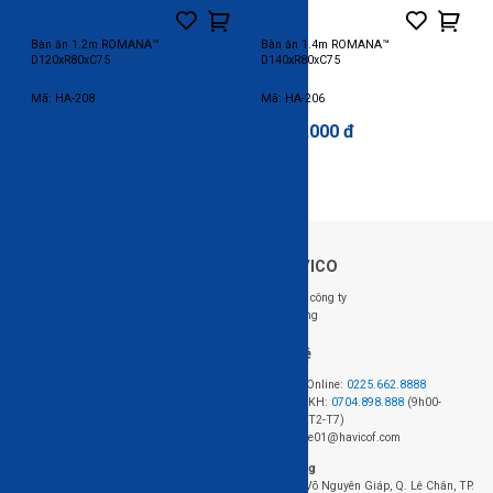
Bàn ăn 1.2m ROMANA™
Bàn ăn 1.4m ROMANA™
D120xR80xC75
D140xR80xC75
Mã: HA-208
Mã: HA-206
7,570,000 đ
7,857,000 đ
Về HAVICO
Follow us: @HAVICO
Giới thiệu công ty
Tuyển dụng
Hỗ trợ khách hàng
Liên hệ
Hệ thống cửa hàng
Đặt hàng Online:
0225.662.8888
Chính sách mua hàng
Hotline CSKH:
0704.898.888
(9h00-
Chính sách giao hàng và lắp đặt
18h00, từ T2-T7)
Chính sách bảo hành
Email: sale01@havicof.com
HAVICO Friends
Văn phòng
Theo dõi đơn hàng
423+424 Võ Nguyên Giáp, Q. Lê Chân, TP.
FAQ - Câu hỏi thường gặp