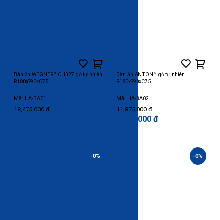
Bàn ăn WEGNER™ CH327 gỗ tự nhiên
Bàn ăn ANTON™ gỗ tự nhiên
R180xS90xC75
R180xS90xC75
Mã: HA-BA01
Mã: HA-BA02
18,475,000 đ
11,875,000 đ
16,000,000 đ
9,500,000 đ
-0%
-0%