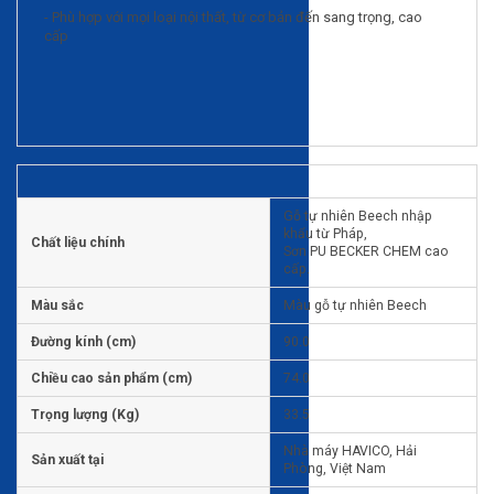
- Phù hợp với mọi loại nội thất, từ cơ bản đến sang trọng, cao
cấp
Gỗ tự nhiên Beech nhập
khẩu từ Pháp,
Chất liệu chính
Sơn PU BECKER CHEM cao
cấp.
Màu sắc
Màu gỗ tự nhiên Beech
Đường kính (cm)
90.0
Chiều cao sản phẩm (cm)
74.0
Trọng lượng (Kg)
33.5
Nhà máy HAVICO, Hải
Sản xuất tại
Phòng, Việt Nam