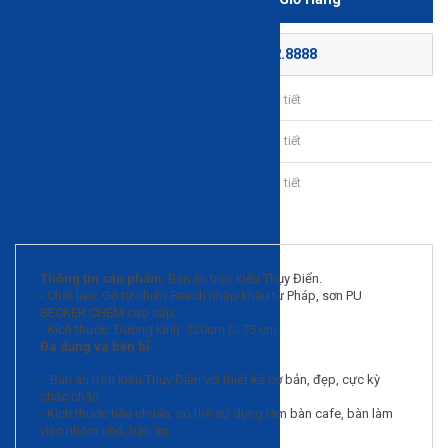
Gọi đặt mua:
0225.662.8888
Bảo hành sản phẩm chu đáo
Chi tiết
Giao lắp tận nơi
Chi tiết
Thanh toán trả góp linh hoạt
Chi tiết
Mô tả sản phẩm
Thông tin sản phẩm
: Bàn ăn tròn kiểu Thụy Điển.
- Chất liệu: Gỗ tự nhiên Beech nhập khẩu từ Pháp, sơn PU
BECKER CHEM cao cấp.
- Kích thước: Đường kính: 120cm C: 75 cm.
Đa dụng và bền bỉ
- Bàn ăn tròn kiểu Thụy Điển với thiết kế cơ bản, đẹp, cực kỳ
chắc chắn.
- Kích thước tiêu chuẩn, có thể sử dụng làm bàn cafe, bàn làm
việc nhóm nhỏ, bàn ăn, ...