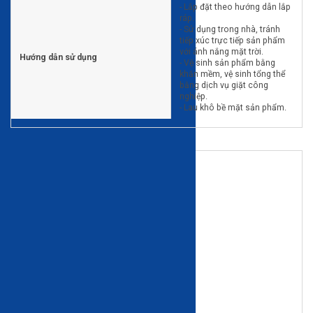
- Lắp đặt theo hướng dẫn lắp
ráp.
- Sử dụng trong nhà, tránh
tiếp xúc trực tiếp sản phẩm
với ánh nắng mặt trời.
Hướng dẫn sử dụng
- Vệ sinh sản phẩm bằng
khăn mềm, vệ sinh tổng thể
bằng dịch vụ giặt công
nghiệp.
- Lau khô bề mặt sản phẩm.
Đánh giá
0/5
(0 nhận xét)
5
0% | 0 đánh giá
4
0% | 0 đánh giá
3
0% | 0 đánh giá
2
0% | 0 đánh giá
1
0% | 0 đánh giá