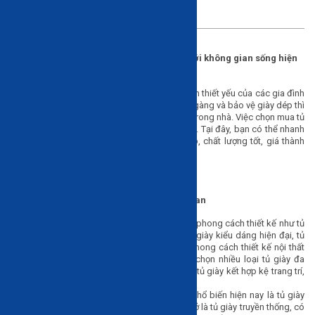
Tủ giày thông minh, thiết kế đẹp phù hợp với không gian sống hiện
đại
Tủ giày
là một sản phẩm nội thất phòng khách thiết yếu của các gia đình
hiện nay. Ngoài công dụng giúp sắp xếp gọn gàng và bảo vệ giày dép thì
tủ giày còn đóng vai trò là sản phẩm trang trí trong nhà. Việc chọn mua tủ
để giày giờ đây cũng dễ dàng hơn với HAVICO. Tại đây, bạn có thể nhanh
chóng lựa chọn mẫu tủ giày, kệ giày phù hợp, chất lượng tốt, giá thành
hợp lý.
Tiêu chí chọn tủ giày phù hợp với không gian
Thiết kế:
Tủ giày hiện nay cũng đa dạng về phong cách thiết kế như tủ
đựng giày theo phong cách cổ điển, tủ để giày kiểu dáng hiện đại, tủ
giày thông minh… để tương thích với các phong cách thiết kế nội thất
trong nhà. Ngoài ra, bạn cũng có thể lựa chọn nhiều loại tủ giày đa
năng khác như tủ để giày kết hợp ghế ngồi, tủ giày kết hợp kệ trang trí,
hộc đựng đồ…
Phân loại tủ giày:
Có 2 loại kiểu tủ giày phổ biến hiện nay là tủ giày
cánh mở và tủ giày cánh lật. Tủ giày cánh mở là tủ giày truyền thống, có