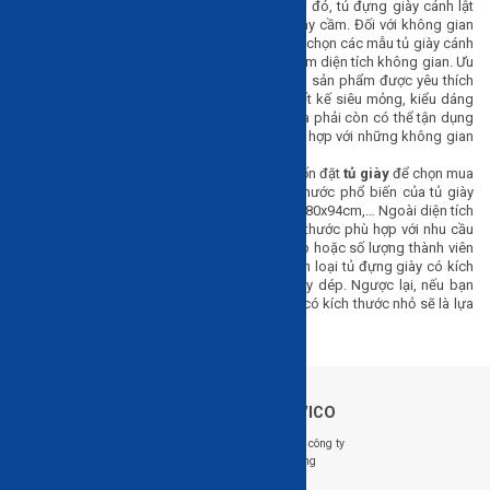
1 cánh hoặc 2 cánh mở ra 2 bên. Trong khi đó, tủ đựng giày cánh lật
gồm ngăn đựng giày dép được mở ra với tay cầm. Đối với không gian
có diện tích nhỏ như chung cư, bạn nên lựa chọn các mẫu tủ giày cánh
lật hoặc kệ giày kết hợp ghế ngồi để tiết kiệm diện tích không gian. Ưu
điểm của tủ giày cánh lật, một trong những sản phẩm được yêu thích
tại HAVICO, là tiết kiệm không gian nhờ thiết kế siêu mỏng, kiểu dáng
hiện đại. Ngoài ra, tủ để giày với độ cao vừa phải còn có thể tận dụng
làm ghế ngồi, kệ trang trí, hộc đựng đồ phù hợp với những không gian
nội thất phong cách tối giản.
Kích thước:
Trước tiên bạn nên đo vị trí muốn đặt
tủ giày
để chọn mua
tủ có kích thước tương ứng. Một số kích thước phổ biến của tủ giày
hiện nay là 71x113cm, 73x125cm, 50x10cm, 80x94cm,… Ngoài diện tích
không gian, bạn nên chọn kệ giày có kích thước phù hợp với nhu cầu
sử dụng. Cụ thể, nếu bạn có nhiều giày dép hoặc số lượng thành viên
gia đình đông từ 5-6 người thì bạn nên chọn loại tủ đựng giày có kích
thước lớn, có khả năng chứa 30-40 đôi giày dép. Ngược lại, nếu bạn
không có nhiều giày dép thì những mẫu tủ có kích thước nhỏ sẽ là lựa
chọn tối ưu.
Về HAVICO
Follow us: @HAVICO
Giới thiệu công ty
Tuyển dụng