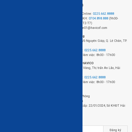
Hỗ trợ khách hàng
Liên hệ
Hệ thống cửa hàng
Đặt hàng Online:
0225.662.8888
Chính sách mua hàng
Hotline CSKH:
0704.898.888
(9h00-
Chính sách giao hàng và lắp đặt
18h00, từ T2-T7)
Chính sách bảo hành
Email: sale01@havicof.com
HAVICO Friends
Văn phòng
Theo dõi đơn hàng
423+424 Võ Nguyên Giáp, Q. Lê Chân, TP.
FAQ - Câu hỏi thường gặp
Hải Phòng
Điện thoại:
0225.662.8888
Thời gian làm việc: 8h00 - 17h00
Nhà máy HAVICO
Chân Cầu Vàng, Thị trấn An Lão, Hải
Phòng.
Điện thoại:
0225.662.8888
Thời gian làm việc: 8h00 - 17h00
Đơn vị chủ quản: Công ty cổ phần gỗ HAVICO
Địa chỉ: 423+424 Võ Nguyên Giáp, Q. Lê Chân, TP. Hải Phòng
Điện thoại: 0225.662.8888 - Email: sale01@havicof.com
Mã số thuế / Mã số doanh nghiệp: 0202229723, Ngày cấp: 22/01/2024, Sở KHĐT Hải
Phòng
Nhận bản tin của HAVICO
Đăng ký