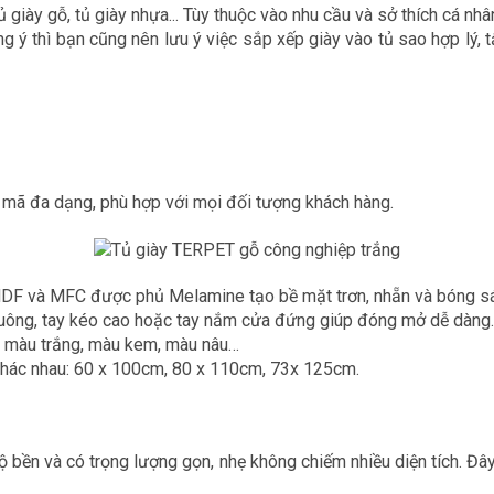
tủ giày gỗ, tủ giày nhựa... Tùy thuộc vào nhu cầu và sở thích cá nhâ
g ý thì bạn cũng nên lưu ý việc sắp xếp giày vào tủ sao hợp lý,
u mã đa dạng, phù hợp với mọi đối tượng khách hàng.
F và MFC được phủ Melamine tạo bề mặt trơn, nhẵn và bóng sáng
 vuông, tay kéo cao hoặc tay nắm cửa đứng giúp đóng mở dễ dàng
, màu trắng, màu kem, màu nâu…
 khác nhau: 60 x 100cm, 80 x 110cm, 73x 125cm.
ộ bền và có trọng lượng gọn, nhẹ không chiếm nhiều diện tích. Đâ