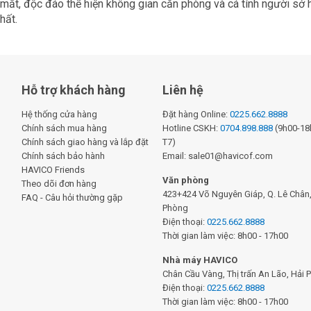
t mắt, độc đáo thể hiện không gian căn phòng và cá tính người s
hất.
Hỗ trợ khách hàng
Liên hệ
Hệ thống cửa hàng
Đặt hàng Online:
0225.662.8888
Chính sách mua hàng
Hotline CSKH:
0704.898.888
(9h00-18h
Chính sách giao hàng và lắp đặt
T7)
Chính sách bảo hành
Email: sale01@havicof.com
HAVICO Friends
Văn phòng
Theo dõi đơn hàng
423+424 Võ Nguyên Giáp, Q. Lê Chân, 
FAQ - Câu hỏi thường gặp
Phòng
Điện thoại:
0225.662.8888
Thời gian làm việc: 8h00 - 17h00
Nhà máy HAVICO
Chân Cầu Vàng, Thị trấn An Lão, Hải 
Điện thoại:
0225.662.8888
Thời gian làm việc: 8h00 - 17h00