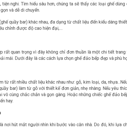
i, tiện nghi. Tìm hiểu sâu hơn, chúng ta sẽ thấy các loại ghế dù
 gọn và dễ di chuyển.
(ghế quầy bar) khác nhau, đa dạng từ chất liệu đến kiểu dáng thi
 chỉnh được độ cao hiện đại,....
 rất quan trọng vì đây không chỉ đơn thuần là một chi tiết trang
oải mái. Dưới đây là các cách lựa chọn ghế đảo bếp đẹp và phù h
từ rất nhiều chất liệu khác nhau như: gỗ, kim loại, da, nhựa...N
ầy bar) làm từ gỗ với thiết kế đơn giản, nhẹ nhàng. Nếu yêu thíc
ại vô cùng chắc chắn và gọn gàng. Hoặc những chiếc ghế đảo bế
ến hay.
n
 nơi hút mắt người nhìn khi bước vào căn nhà. Do đó, khi lựa c