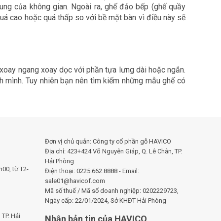
ung của không gian. Ngoài ra, ghế đảo bếp (ghế quầy
uá cao hoặc quá thấp so với bề mặt bàn vì điều này sẽ
, xoay ngang xoay dọc với phần tựa lưng dài hoặc ngắn.
nh mình. Tuy nhiên bạn nên tìm kiếm những mẫu ghế có
Đơn vị chủ quản: Công ty cổ phần gỗ HAVICO
Địa chỉ: 423+424 Võ Nguyên Giáp, Q. Lê Chân, TP.
Hải Phòng
00, từ T2-
Điện thoại: 0225.662.8888 - Email:
sale01@havicof.com
Mã số thuế / Mã số doanh nghiệp: 0202229723,
Ngày cấp: 22/01/2024, Sở KHĐT Hải Phòng
TP. Hải
Nhận bản tin của HAVICO