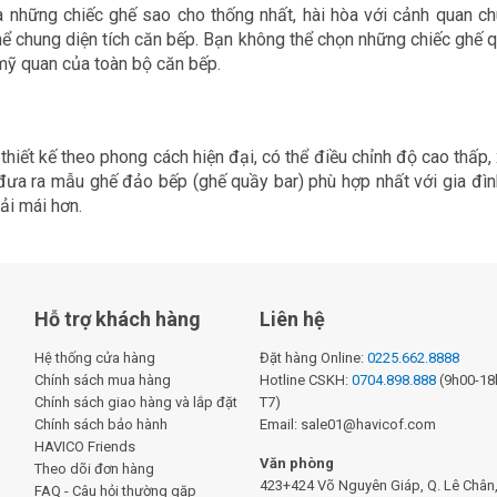
 những chiếc ghế sao cho thống nhất, hài hòa với cảnh quan ch
hể chung diện tích căn bếp. Bạn không thể chọn những chiếc ghế q
 mỹ quan của toàn bộ căn bếp.
thiết kế theo phong cách hiện đại, có thể điều chỉnh độ cao thấp
đưa ra mẫu ghế đảo bếp (ghế quầy bar) phù hợp nhất với gia đì
ải mái hơn.
Hỗ trợ khách hàng
Liên hệ
Hệ thống cửa hàng
Đặt hàng Online:
0225.662.8888
Chính sách mua hàng
Hotline CSKH:
0704.898.888
(9h00-18h
Chính sách giao hàng và lắp đặt
T7)
Chính sách bảo hành
Email: sale01@havicof.com
HAVICO Friends
Văn phòng
Theo dõi đơn hàng
423+424 Võ Nguyên Giáp, Q. Lê Chân, 
FAQ - Câu hỏi thường gặp